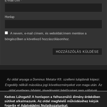
E-mail cím
*
Honlap
A nevem, e-mail címem, és weboldalcímem mentése a
böngészőben a következő hozzászólásomhoz.
Az oldal anyaga a Dominus Metator Kft. szellemi tulajdonát képezi.
Engedély nélküli másolása jogi következményeket von maga után. Az
oldal esetleges hibáiért, tévedéseiért felelősséget nem vállalunk.
Dominus Metator Kft. 2024.
Kedves Látogató! A honlapon a felhasználói élmény érdekében
sütiket alkalmazunk. Az oldal megfelelő működéséhez kérjük
fogadja el
Adatvédelmi Nyilatkozatunkat
.
AZ OLDAL MOTORJA
PARABOLA
&
WORDPRESS.