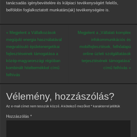
tanácsadás igénybevételére és külpiaci tevékenységért felelős,
belföldön foglalkoztatott munkatárs(ak) tevékenységére is.
«
Megjelent a Vállalkozások
Megjelent a „Vállalati komplex
megújuló energia használatával
infokommunikációs és
megvalósuló épületenergetikai
mobilfejlesztések, felhőalapú
fejlesztéseinek támogatása a
online üzleti szolgáltatások
közép-magyarországi régióban
terjesztésének támogatása”
kombinált hiteltermékkel című
című felhívás
»
felhívás
Vélemény, hozzászólás?
Az e-mail címet nem tesszük közzé.
A kötelező mezőket
*
karakterrel jelöltük
Hozzászólás
*