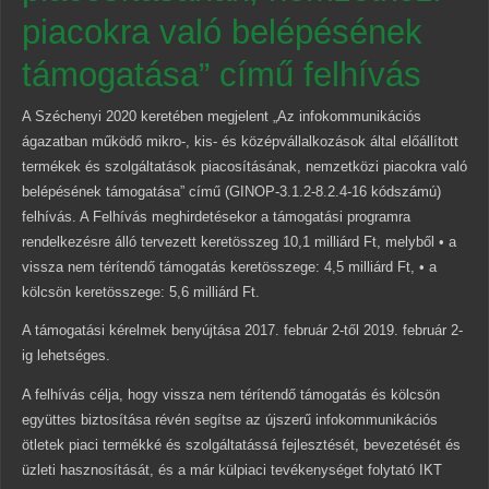
piacokra való belépésének
támogatása” című felhívás
A Széchenyi 2020 keretében megjelent „Az infokommunikációs
ágazatban működő mikro-, kis- és középvállalkozások által előállított
termékek és szolgáltatások piacosításának, nemzetközi piacokra való
belépésének támogatása” című (GINOP-3.1.2-8.2.4-16 kódszámú)
felhívás. A Felhívás meghirdetésekor a támogatási programra
rendelkezésre álló tervezett keretösszeg 10,1 milliárd Ft, melyből • a
vissza nem térítendő támogatás keretösszege: 4,5 milliárd Ft, • a
kölcsön keretösszege: 5,6 milliárd Ft.
A támogatási kérelmek benyújtása 2017. február 2-től 2019. február 2-
ig lehetséges.
A felhívás célja, hogy vissza nem térítendő támogatás és kölcsön
együttes biztosítása révén segítse az újszerű infokommunikációs
ötletek piaci termékké és szolgáltatássá fejlesztését, bevezetését és
üzleti hasznosítását, és a már külpiaci tevékenységet folytató IKT