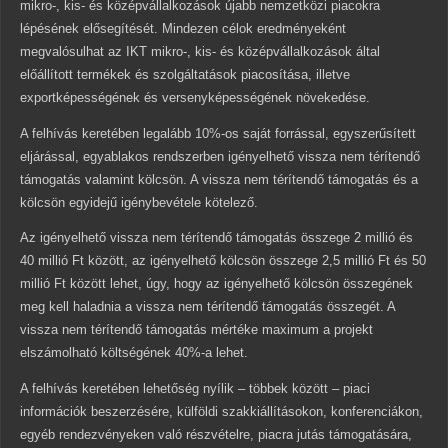
mikro-, kis- és középvállalkozások újabb nemzetközi piacokra
lépésének elősegítését. Mindezen célok eredményeként
megvalósulhat az IKT mikro-, kis- és középvállalkozások által
előállított termékek és szolgáltatások piacosítása, illetve
exportképességének és versenyképességének növekedése.
A felhívás keretében legalább 10%-os saját forrással, egyszerűsített
eljárással, egyablakos rendszerben igényelhető vissza nem térítendő
támogatás valamint kölcsön. A vissza nem térítendő támogatás és a
kölcsön egyidejű igénybevétele kötelező.
Az igényelhető vissza nem térítendő támogatás összege 2 millió és
40 millió Ft között, az igényelhető kölcsön összege 2,5 millió Ft és 50
millió Ft között lehet, úgy, hogy az igényelhető kölcsön összegének
meg kell haladnia a vissza nem térítendő támogatás összegét. A
vissza nem térítendő támogatás mértéke maximum a projekt
elszámolható költségének 40%-a lehet.
A felhívás keretében lehetőség nyílik – többek között – piaci
információk beszerzésére, külföldi szakkiállításokon, konferenciákon,
egyéb rendezvényeken való részvételre, piacra jutás támogatására,