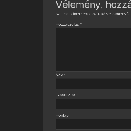
Vélemény, hozz
Az e-mail címet nem tesszük közzé.
A kötelező
Hozzászólás
*
Név
*
E-mail cím
*
Honlap