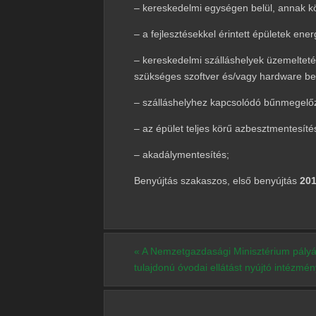
– kereskedelmi egységen belül, annak k
– a fejlesztésekkel érintett épületek en
– kereskedelmi szálláshelyek üzemelteté
szükséges szoftver és/vagy hardware be
– szálláshelyhez kapcsolódó bűnmegelő
– az épület teljes körű azbesztmentesíté
– akadálymentesítés;
Benyújtás szakaszos, első benyújtás
201
«
A Nemzetgazdasági Minisztérium pályá
tulajdonú óvodai ellátást nyújtó intézm