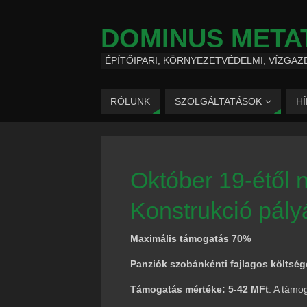
DOMINUS META
ÉPÍTŐIPARI, KÖRNYEZETVÉDELMI, VÍZGAZ
RÓLUNK
SZOLGÁLTATÁSOK
H
Október 19-étől n
Konstrukció pály
Maximális támogatás 70%
Panziók szobánkénti fajlagos költség
Támogatás mértéke: 5-42 MFt
. A támo