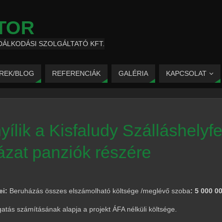
TOR
DÁLKODÁSI SZOLGÁLTATÓ KFT.
ÍREK/BLOG
REFERENCIÁK
GALÉRIA
KAPCSOLAT
yílik a Kisfaludy Szálláshelyfe
ázat panziók részére
ei:
Beruházás összes elszámolható költsége /meglévő szoba
: 5 000 0
gatás számításának alapja a projekt ÁFA nélküli költsége.