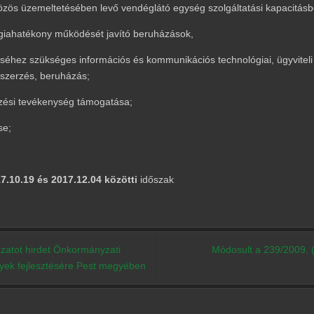
özös üzemeltetésében levő vendéglátó egység szolgáltatási kapacitásb
ergiahatékony működését javító beruházások,
séhez szükséges információs és kommunikációs technológiai, ügyviteli
szerzés, beruházás;
zési tevékenység támogatása;
se;
7.10.19 és 2017.12.04 közötti
időszak
zatot hirdet Önkormányzati
Módosult a 239/2009. (
ények fejlesztésére Pest megyében