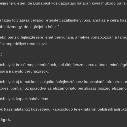
eljes területén, de Budapest közigazgatási határán kívül működő panzi
áltatás folytatása céljából létesített szálláshelytípus, ahol az e célra 
bb tizenegy, de legfeljebb húsz.”
ő) panzió fejlesztésére lehet benyújtani, amelyre vonatkozóan a támo
i engedéllyel rendelkezik.
:
áshelyek belső megjelenésének, belsőépítészeti arculatának, minőségé
ására irányuló beruházások;
shelyek új tematikus szolgáltatásfejlesztéshez kapcsolódó infrastrukt
z, kitörési pontjaihoz igazodva az elszámolható beruházás összeg elszám
áshelyek kapacitásbővítése
k használatához közvetlenül kapcsolódó telekhatáron belüli infrastruktu
ségek: