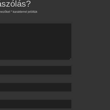
ászólás?
 mezőket
*
karakterrel jelöltük