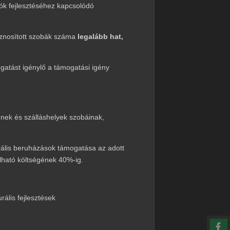
ók fejlesztéséhez kapcsolódó
hasznosított szobák száma
legalább hat,
gatást igénylő a támogatási igény
nek és szálláshelyek szobáinak,
urális beruházások támogatása az adott
olható költségének 40%-ig.
rális fejlesztések