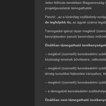
Jelen felhívás keretében Magyarország t
projektjavaslatok támogathatók.
Panzió: „az a kizárólag szálláshely-szolg
de
legfeljebb tíz,
az ágyak száma legalá
Támogatási igényt olyan meglévő (üzemel
benyújtásakor panzió besorolású működés
Önállóan támogatható tevékenységek
– meglévő (üzemelő) kereskedelmi száll
közösségi tereinek bővítésére, változtat
– meglévő (üzemelő) kereskedelmi szállá
térség turisztikai fejlesztési irányaiho
– meglévő (üzemelő) kereskedelmi száll
– a támogatott kereskedelmi szálláshelye
Önállóan nem támogatható tevékeny