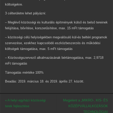
költségekre.
3 célterületre lehet pályázni:
– Meglévő közösségi és kulturális építmények külső és belső tereinek
felújítása, bővítése, korszerűsítése, max. 15 mFt támogatás
– közösségi célú helyiségekben megvalósuló kül-és beltéri programok
szervezése, ezekhez kapcsolódó eszközbeszerzés és működési
költségek támogatása, max. 5 mFt támogatás
– Közösségszervező alkalmazásának bértámogatása, max. 2,9718
mFt támogatás
Támogatás mértéke 100%
Beadás: 2019. március 18. és 2019. április 27. között.
«
A helyi egyházi közösségi
Megjelent a „MIKRO-, KIS- ÉS
terek fejlesztése
KÖZÉPVÁLLALKOZÁSOK
TECHNOLÓGIAI